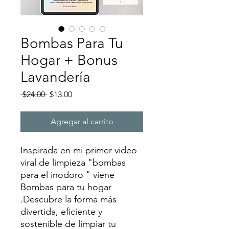
Bombas Para Tu
Hogar + Bonus
Lavandería
Precio
Precio
 $24.00 
$13.00
de
oferta
Agregar al carrito
Inspirada en mi primer video
viral de limpieza "bombas
para el inodoro " viene
Bombas para tu hogar
.Descubre la forma más
divertida, eficiente y
sostenible de limpiar tu