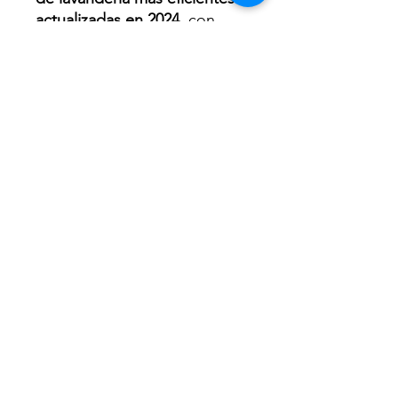
actualizadas en 2024
, con
pocos ingredientes, para que
puedas cuidar tu ropa de
manera natural y efectiva.
¡No desperdicies más
productos y disfruta de un
hogar impecable!
Esto es un producto digital
Este eBook es un producto digital
que se entrega de manera
electrónica y no se envía físicamente.
Después de la compra, recibirás un
enlace de descarga o acceso directo