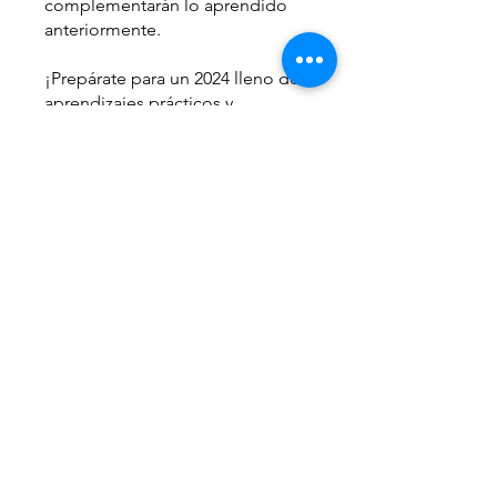
complementarán lo aprendido
anteriormente.
¡Prepárate para un 2024 lleno de
aprendizajes prácticos y
sostenibles con nuestra primera
cápsula de 'Veka Cápsulas'!"
Instructor
Veruska Gómez
Precio
$21.00